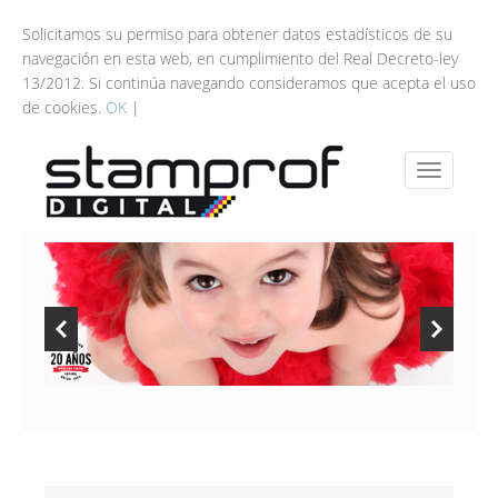
Solicitamos su permiso para obtener datos estadísticos de su
navegación en esta web, en cumplimiento del Real Decreto-ley
13/2012. Si continúa navegando consideramos que acepta el uso
de cookies.
OK
|